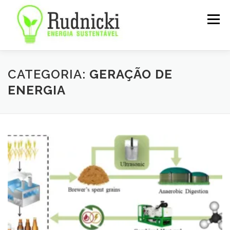
Pular
para
Menu
o
conteúdo
SOBRE
SERVIÇOS
NOTÍCIAS
CONTATO
CATEGORIA:
GERAÇÃO DE
ENERGIA