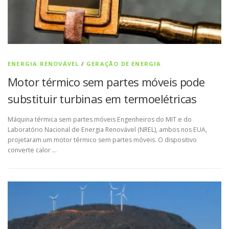
ENERGIA RENOVÁVEL
/
GERAÇÃO DE ENERGIA
Motor térmico sem partes móveis pode
substituir turbinas em termoelétricas
Máquina térmica sem partes móveis Engenheiros do MIT e do
Laboratório Nacional de Energia Renovável (NREL), ambos nos EUA,
projetaram um motor térmico sem partes móveis. O dispositivo
converte calor …