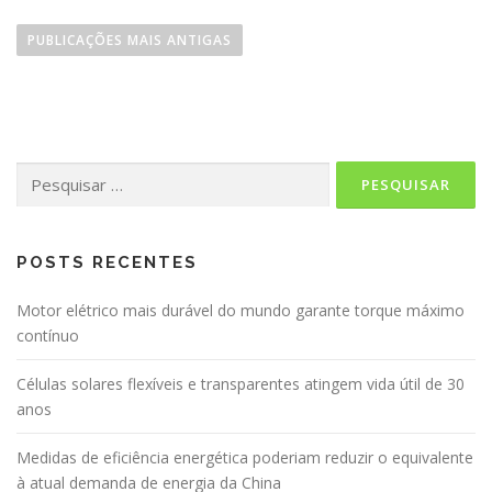
N
a
PUBLICAÇÕES MAIS ANTIGAS
v
e
g
a
Pesquisar
ç
por:
ã
o
p
POSTS RECENTES
o
Motor elétrico mais durável do mundo garante torque máximo
r
contínuo
p
o
Células solares flexíveis e transparentes atingem vida útil de 30
s
anos
t
Medidas de eficiência energética poderiam reduzir o equivalente
s
à atual demanda de energia da China