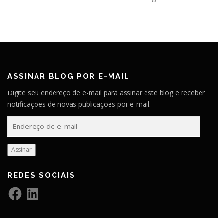
ASSINAR BLOG POR E-MAIL
Digite seu endereço de e-mail para assinar este blog e receber
notificações de novas publicações por e-mail.
E
n
d
Assinar
e
r
REDES SOCIAIS
e
ç
F
L
a
i
o
c
n
e
k
d
b
e