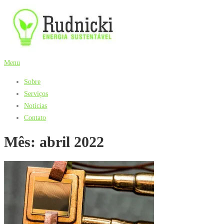
Pular
para
o
conteúdo
Menu
Sobre
Serviços
Notícias
Contato
Mês:
abril 2022