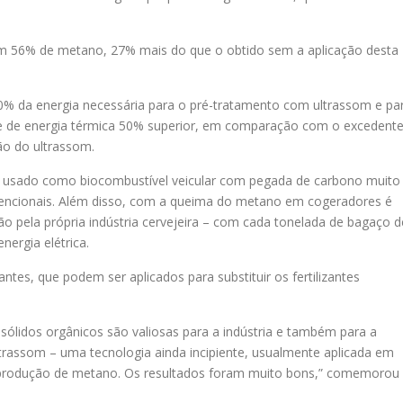
 56% de metano, 27% mais do que o obtido sem a aplicação desta
0% da energia necessária para o pré-tratamento com ultrassom e pa
e de energia térmica 50% superior, em comparação com o excedent
ão do ultrassom.
r usado como biocombustível veicular com pegada de carbono muito
encionais. Além disso, com a queima do metano em cogeradores é
zação pela própria indústria cervejeira – com cada tonelada de bagaço d
ergia elétrica.
zantes, que podem ser aplicados para substituir os fertilizantes
 sólidos orgânicos são valiosas para a indústria e também para a
trassom – uma tecnologia ainda incipiente, usualmente aplicada em
r produção de metano. Os resultados foram muito bons,” comemorou