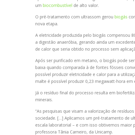
um
biocombustível
de alto valor.
O pré-tratamento com ultrassom gerou
biogás
com
nova etapa.
A eletricidade produzida pelo biogás compensou 8
a digestão anaeróbia, gerando ainda um excedent
de calor que seria obtido no processo sem aplicaç
Após ser purificado em metano, o biogás pode se
baixa quando comparada à de fontes fósseis conv
possível produzir eletricidade e calor para a utili
malte é possível produzir 0,23 megawatt-hora em en
Já o resíduo final do processo resulta em biofertili
minerais.
“As pesquisas que visam a valorização de resíduos
sociedade. […] Aplicamos um pré-tratamento de ul
escala laboratorial – e com isso obtivemos maio
professora Tânia Carneiro, da Unicamp.