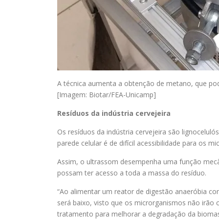
A técnica aumenta a obtenção de metano, que pode 
[Imagem: Biotar/FEA-Unicamp]
Resíduos da indústria cervejeira
Os resíduos da indústria cervejeira são lignoceluló
parede celular é de difícil acessibilidade para os 
Assim, o ultrassom desempenha uma função mecâni
possam ter acesso a toda a massa do resíduo.
“Ao alimentar um reator de digestão anaeróbia co
será baixo, visto que os microrganismos não irão 
tratamento para melhorar a degradação da biomass