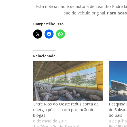
Esta notícia não é de autoria de Leandro Rudnick
são do veículo original.
Para aces
Compartilhe isso:
Relacionado
Entre Rios do Oeste reduz conta de
Pesquisa 
energia pública com produção de
de Salvad
biogás
do país
6 de maio de 2019
8 de julh
Em "Geração de Energia"
Em "Efici