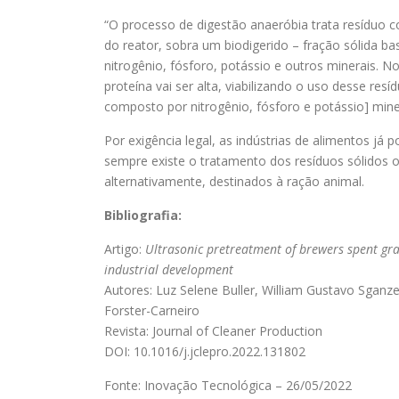
“O processo de digestão anaeróbia trata resíduo c
do reator, sobra um biodigerido – fração sólida b
nitrogênio, fósforo, potássio e outros minerais. N
proteína vai ser alta, viabilizando o uso desse resí
composto por nitrogênio, fósforo e potássio] miner
Por exigência legal, as indústrias de alimentos j
sempre existe o tratamento dos resíduos sólidos 
alternativamente, destinados à ração animal.
Bibliografia:
Artigo:
Ultrasonic pretreatment of brewers spent gra
industrial development
Autores: Luz Selene Buller, William Gustavo Sganz
Forster-Carneiro
Revista: Journal of Cleaner Production
DOI: 10.1016/j.jclepro.2022.131802
Fonte: Inovação Tecnológica – 26/05/2022