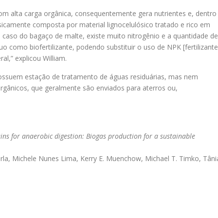
om alta carga orgânica, consequentemente gera nutrientes e, dentro
asicamente composta por material lignocelulósico tratado e rico em
o caso do bagaço de malte, existe muito nitrogênio e a quantidade de
duo como biofertilizante, podendo substituir o uso de NPK [fertilizante
al,” explicou William.
á possuem estação de tratamento de águas residuárias, mas nem
orgânicos, que geralmente são enviados para aterros ou,
ins for anaerobic digestion: Biogas production for a sustainable
erla, Michele Nunes Lima, Kerry E. Muenchow, Michael T. Timko, Tâni