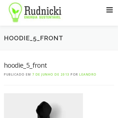
Pular
para
Menu
o
conteúdo
SOBRE
SERVIÇOS
NOTÍCIAS
CONTATO
HOODIE_5_FRONT
hoodie_5_front
PUBLICADO EM
7 DE JUNHO DE 2013
POR
LEANDRO