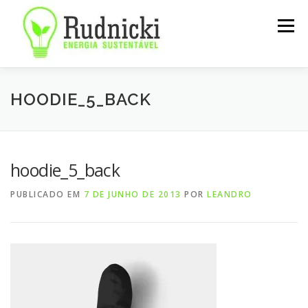
Pular
para
Menu
o
conteúdo
SOBRE
SERVIÇOS
NOTÍCIAS
CONTATO
HOODIE_5_BACK
hoodie_5_back
PUBLICADO EM
7 DE JUNHO DE 2013
POR
LEANDRO