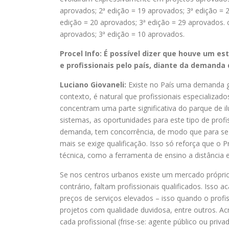
aprovados; 2ª edição = 19 aprovados; 3ª edição = 2
edição = 20 aprovados; 3ª edição = 29 aprovados. 
aprovados; 3ª edição = 10 aprovados.
Procel Info: É possível dizer que houve um 
e profissionais pelo país, diante da demanda
Luciano Giovaneli:
Existe no País uma demanda gi
contexto, é natural que profissionais especializad
concentram uma parte significativa do parque de i
sistemas, as oportunidades para este tipo de pro
demanda, tem concorrência, de modo que para se 
mais se exige qualificação. Isso só reforça que o 
técnica, como a ferramenta de ensino a distância 
Se nos centros urbanos existe um mercado próprio,
contrário, faltam profissionais qualificados. Isso 
preços de serviços elevados – isso quando o profis
projetos com qualidade duvidosa, entre outros. Acr
cada profissional (frise-se: agente público ou pri