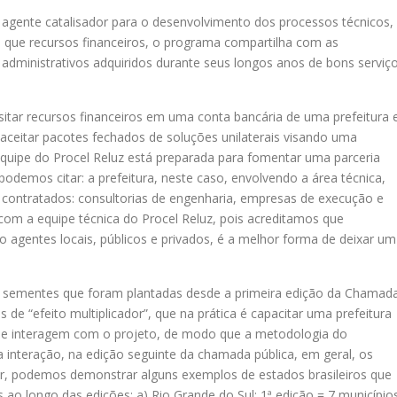
agente catalisador para o desenvolvimento dos processos técnicos,
do que recursos financeiros, o programa compartilha com as
administrativos adquiridos durante seus longos anos de bons serviç
sitar recursos financeiros em uma conta bancária de uma prefeitura 
aceitar pacotes fechados de soluções unilaterais visando uma
 equipe do Procel Reluz está preparada para fomentar uma parceria
podemos citar: a prefeitura, neste caso, envolvendo a área técnica,
us contratados: consultorias de engenharia, empresas de execução e
com a equipe técnica do Procel Reluz, pois acreditamos que
o agentes locais, públicos e privados, é a melhor forma de deixar um
e sementes que foram plantadas desde a primeira edição da Chamad
de “efeito multiplicador”, que na prática é capacitar uma prefeitura
que interagem com o projeto, de modo que a metodologia do
 interação, na edição seguinte da chamada pública, em geral, os
rar, podemos demonstrar alguns exemplos de estados brasileiros que
o longo das edições: a) Rio Grande do Sul: 1ª edição = 7 município