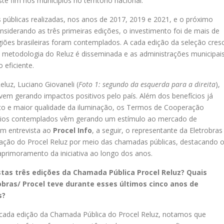
te fim nos municípios no território nacional.
 públicas realizadas, nos anos de 2017, 2019 e 2021, e o próximo
onsiderando as três primeiras edições, o investimento foi de mais de
giões brasileiras foram contemplados. A cada edição da seleção cres
 metodologia do Reluz é disseminada e as administrações municipai
eficiente.
luz, Luciano Giovaneli (
Foto 1: segundo da esquerda para a direita
),
vem gerando impactos positivos pelo país. Além dos benefícios já
o e maior qualidade da iluminação, os Termos de Cooperação
cípios contemplados vêm gerando um estímulo ao mercado de
 Em entrevista ao
Procel Info
, a seguir, o representante da Eletrobras
ção do Procel Reluz por meio das chamadas públicas, destacando 
aprimoramento da iniciativa ao longo dos anos.
estas três edições da Chamada Pública Procel Reluz? Quais
bras/ Procel teve durante esses últimos cinco anos de
s?
 cada edição da Chamada Pública do Procel Reluz, notamos que