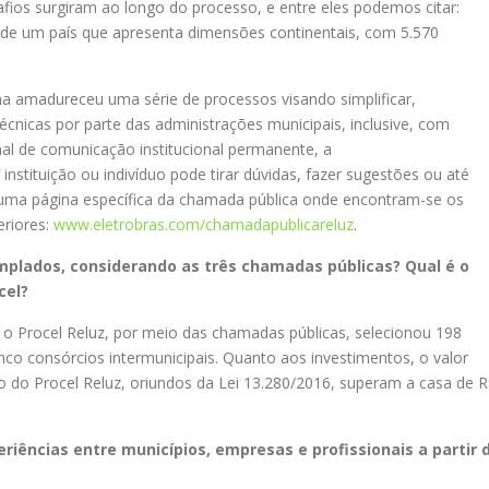
ios surgiram ao longo do processo, e entre eles podemos citar:
 de um país que apresenta dimensões continentais, com 5.570
a amadureceu uma série de processos visando simplificar,
técnicas por parte das administrações municipais, inclusive, com
nal de comunicação institucional permanente, a
 instituição ou indivíduo pode tirar dúvidas, fazer sugestões ou até
 uma página específica da chamada pública onde encontram-se os
eriores:
www.eletrobras.com/chamadapublicareluz
.
mplados, considerando as três chamadas públicas? Qual é o
cel?
 o Procel Reluz, por meio das chamadas públicas, selecionou 198
cinco consórcios intermunicipais. Quanto aos investimentos, o valor
ivo do Procel Reluz, oriundos da Lei 13.280/2016, superam a casa de 
riências entre municípios, empresas e profissionais a partir 