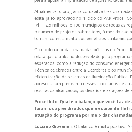
para a apoiar a implantação de ações voltadas a es
Atualmente, o programa contabiliza três chamadas
edital já foi aprovado no 4º ciclo do PAR Procel. C
R$ 112,5 milhões, e 198 municípios de todas as re
o número de projetos submetidos, à medida que a
tomam conhecimento dos benefícios da iluminação 
O coordenador das chamadas públicas do Procel Re
relata que o trabalho desenvolvido pelo programa 
esperados, como a redução do consumo energétic
Técnica celebrados entre a Eletrobras e os muni
eficientização de sistemas de Iluminação Pública.
apresenta um panorama desses cinco anos de atua
resultados alcançados, os desafios e as ações de 
Procel Info: Qual é o balanço que você faz d
foram os aprendizados que a equipe da Eletro
atuação do programa por meio das chamada
Luciano Giovaneli:
O balanço é muito positivo. A