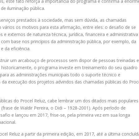
os, este fato reforça a importância do programa e confirma a enorm
de iluminação pública.
 serviços prestados à sociedade, mas sem dúvida, as chamadas
 vários os motivos para esta afirmação, entre eles: o desafio de se
e externos de natureza técnica, jurídica, financeira e administrativa
os com base nos princípios da administração pública, por exemplo, da
e da eficiência.
truir um arcabouço de processos sem dispor de pessoas treinadas e
ão, historicamente, o programa investe em treinamento do seu quadro
 para as administrações municipais todo o suporte técnico e
s da execução dos projetos advindos das chamadas públicas do Proc
úblicas do Procel Reluz, cabe lembrar um dos ditados mais populares
” (frase de Waldir Pereira, o Didi – 1928-2001). Após período de
afio e lançou em 2017, frise-se, pela primeira vez em sua longa
nacional.
el Reluz a partir da primeira edição, em 2017, até a última concluíd