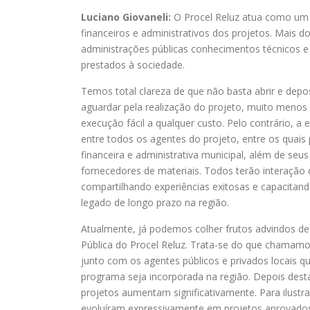
Luciano Giovaneli:
O Procel Reluz atua como um 
financeiros e administrativos dos projetos. Mais 
administrações públicas conhecimentos técnicos e 
prestados à sociedade.
Temos total clareza de que não basta abrir e depo
aguardar pela realização do projeto, muito menos 
execução fácil a qualquer custo. Pelo contrário, a
entre todos os agentes do projeto, entre os quais 
financeira e administrativa municipal, além de se
fornecedores de materiais. Todos terão interação 
compartilhando experiências exitosas e capacitand
legado de longo prazo na região.
Atualmente, já podemos colher frutos advindos d
Pública do Procel Reluz. Trata-se do que chamamos 
junto com os agentes públicos e privados locais 
programa seja incorporada na região. Depois desta
projetos aumentam significativamente. Para ilust
evoluíram expressivamente em projetos aprovados a