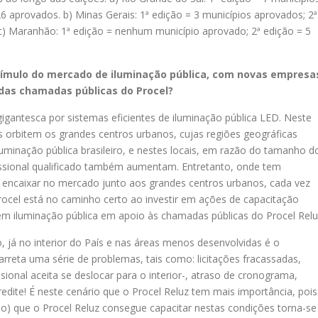
6 aprovados. b) Minas Gerais: 1ª edição = 3 municípios aprovados; 2ª
c) Maranhão: 1ª edição = nenhum município aprovado; 2ª edição = 5
estímulo do mercado de iluminação pública, com novas empresa
 das chamadas públicas do Procel?
gantesca por sistemas eficientes de iluminação pública LED. Neste
os orbitem os grandes centros urbanos, cujas regiões geográficas
luminação pública brasileiro, e nestes locais, em razão do tamanho d
fissional qualificado também aumentam. Entretanto, onde tem
encaixar no mercado junto aos grandes centros urbanos, cada vez
Procel está no caminho certo ao investir em ações de capacitação
em iluminação pública em apoio às chamadas públicas do Procel Relu
 já no interior do País e nas áreas menos desenvolvidas é o
acarreta uma série de problemas, tais como: licitações fracassadas,
sional aceita se deslocar para o interior-, atraso de cronograma,
edite! É neste cenário que o Procel Reluz tem mais importância, pois
vado) que o Procel Reluz consegue capacitar nestas condições torna-se