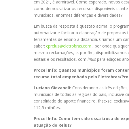
em 2021, é admirável. Como esperado, novos desaf
como democratizar os recursos disponíveis diante
municípios, enormes diferenças e diversidades?
Em busca da resposta à questão acima, o program
automatizar e facilitar a elaboração de propostas 
ferramentas de ensino a distância. Criamos um ca
saber:
cpreluz@eletrobras.com
, por onde qualquer
mesmo reclamações, e, por fim, disponibilizamos
editais e os resultados, com
links
para edições ant
Procel Info: Quantos municípios foram conte
recurso total empenhado pela Eletrobras/Pro
Luciano Giovaneli:
Considerando as três edições,
municípios de todas as regiões do país, inclusive 
consolidado do aporte financeiro, frise-se: exclus
112,5 milhões.
Procel Info: Como tem sido essa troca de expe
atuação do Reluz?