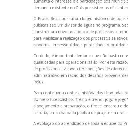
aumenta o interesse e a participação dos municípi
demanda existente no País por sistemas eficientes 
O Procel Reluz possui um longo histórico de bons
públicas são um divisor de águas no programa. São
construir um novo arcabouço de processos internos 
para viabilizar a realização dos processos seletiv
isonomia, impessoalidade, publicidade, moralidade 
Contudo, é importante lembrar que não basta cons
qualificadas para operacionalizá-lo. Por esta raz
de profissionais visando ter condições de oferecer
administrativo em razão dos desafios proveniente
Reluz.
Para continuar a contar a história das chamadas p
do meio futebolístico: “treino é treino, jogo é jogo
planejamento e preparação, o Procel encarou o des
história, uma chamada pública de projetos a nível 
A evolução do aprendizado de toda a equipe do Proc