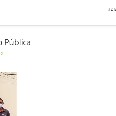
SOB
o Pública
RO