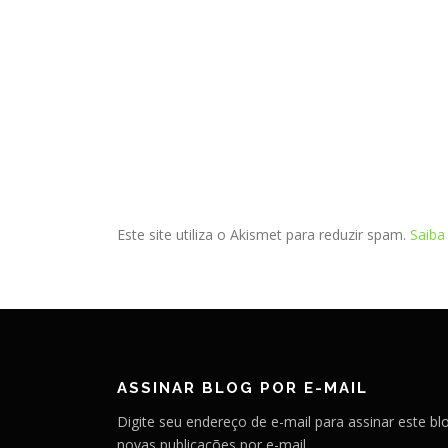
Este site utiliza o Akismet para reduzir spam.
Saiba
ASSINAR BLOG POR E-MAIL
Digite seu endereço de e-mail para assinar este bl
novas publicações por e-mail.