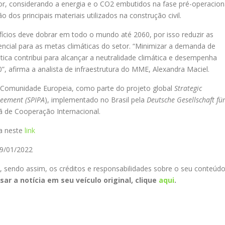
tor, considerando a energia e o CO2 embutidos na fase pré-operacion
 dos principais materiais utilizados na construção civil.
cios deve dobrar em todo o mundo até 2060, por isso reduzir as
encial para as metas climáticas do setor. “Minimizar a demanda de
tica contribui para alcançar a neutralidade climática e desempenha
, afirma a analista de infraestrutura do MME, Alexandra Maciel.
a Comunidade Europeia, como parte do projeto global
Strategic
reement (SPIPA
), implementado no Brasil pela
Deutsche Gesellschaft fü
ã de Cooperação Internacional.
ta neste
link
19/01/2022
i, sendo assim, os créditos e responsabilidades sobre o seu conteúd
sar a notícia em seu veículo original, clique
aqui
.