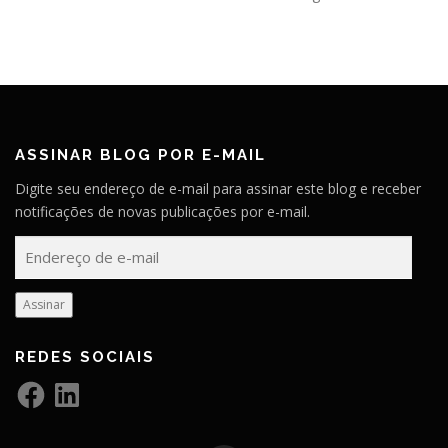
ASSINAR BLOG POR E-MAIL
Digite seu endereço de e-mail para assinar este blog e receber
notificações de novas publicações por e-mail.
E
n
d
Assinar
e
r
REDES SOCIAIS
e
ç
F
L
a
i
o
c
n
e
k
d
b
e