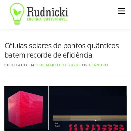
Pular
para
Menu
o
conteúdo
SOBRE
SERVIÇOS
NOTÍCIAS
CONTATO
Células solares de pontos quânticos
batem recorde de eficiência
PUBLICADO EM
9 DE MARÇO DE 2020
POR
LEANDRO