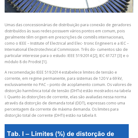
Umas das concessionárias de distribuição para conexão de geradores
distribuídos às suas redes possuem vários pontos em comum, pois
geralmente têm origem em prescrições de comitês internacionais,
como o IEEE – Institute of Electrical and Elec- tronic Engineers e a IEC –
International Electrotechnical Commission. Três do- cumentos são de
particular interesse para o estudo: IEEE 519:2014 [2], IEC 61727 [3] e o
módulo 8 do Prodist [1].
A recomendação IEEE 519:2014 estabelece limites de tensão e
corrente, em regime permanente, para sistemas de 120 V a 69 kV,
exclusivamente no PAC – ponto de acoplamento comum. Os valores de
distorção harmônica total de tensão (DHTv) estão mostrados na tabela
I. Quanto às distorções de corrente, elas são avaliadas nessa norma
através da distorção de demanda total (DDT), expressas como uma
percentagem da corrente de máxima demanda. Os limites para
distorção total de corrente (DHTi) estão na tabela II.