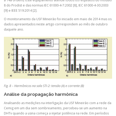
a 14a ordem). Este equipamento atende todos os requisitos do módulo
8 do Prodist e das normas IEC 61000-4-7:2002 [8], IEC 61000-4-30:2003
[9] e IEEE 519:2014 [2].
O monitoramento da USF Mineirão foi iniciado em maio de 2014 mas os
dados apresentados neste artigo correspondem ao mês de outubro
daquele ano.
Fig. 8 – Harmônicos na sala STI-2: tensão (A) e corrente (B)
Análise da propagação harmônica
Analisando as medições na interligação da USF Mineirão com a rede da
Cemig em um dia sem sombreamento, percebeu-se um aumento na
DHTv quando a usina começa a injetar potência na rede. Em períodos