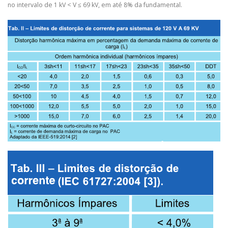
no intervalo de 1 kV < V ≤ 69 kV, em até 8% da fundamental.