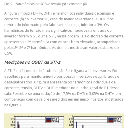
Fig. 9 – Harmônicos na SE Sul: tensão (A) e corrente (B)
A figura 7 mostra DHTv, DHTi e harmônicos individuais de tensão e
corrente (h) no inversor 10, caso de maior severidade. A DHTi ficou
dentro do informado pelo fabricante, ou seja, inferior a 3%. Os
harmônicos de tensão mais significativos medidos na entrada do
o
o
o
inversor foram o 5
, o 3
e o 7
, nessa ordem. Já a distorção de corrente
a
apresentou a 3
harmônica com valores bem elevados, acompanhada
a
a
a
pelas 2
, 5
e 7
harmônicas. As demais mostraram valores abaixo de
0,5%.
Medições no QGBT da STI-2
A STI-2 está conectada à subestação Sul e ligada a 11 inversores. Foi
escolhida para monitoramento por possuir inversores equilibrados e
desequilibrados. A figura 8 apresenta os harmônicos individuais de
corrente, tensão, DHTv e DHTi medidos no quadro geral de BT dessa
sala. Percebe-se uma redução de 17,5% da DHTi e 3,05% na DHTv, em
comparação com os valores medidos em um único inversor, mostrados
na figura 7.