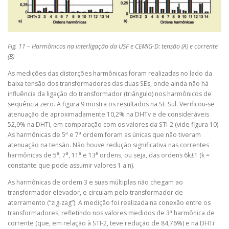
Fig. 11 – Harmônicos na interligação da USF e CEMIG-D: tensão (A) e corrente
(B)
As medições das distorções harmônicas foram realizadas no lado da
baixa tensão dos transformadores das duas SEs, onde ainda não há
influência da ligação do transformador (triângulo) nos harmônicos de
sequência zero. A figura 9 mostra os resultados na SE Sul. Verificou-se
atenuação de aproximadamente 10,2% na DHTv e de consideráveis
52,9% na DHTi, em comparação com os valores da STI-2 (vide figura 10).
a
a
As harmônicas de 5
e 7
ordem foram as únicas que não tiveram
atenuação na tensão. Não houve redução significativa nas correntes
a
a
a
a
harmônicas de 5
, 7
, 11
e 13
ordens, ou seja, das ordens 6k±1 (k =
constante que pode assumir valores 1 a n).
As harmônicas de ordem 3 e suas múltiplas não chegam ao
transformador elevador, e circulam pelo transformador de
aterramento (“zig-zag”). A medição foi realizada na conexão entre os
a
transformadores, refletindo nos valores medidos de 3
harmônica de
corrente (que, em relação à STI-2, teve redução de 84,76%) e na DHTi