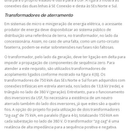
uma para o próprio estádio e outra para a USF. A figura 3 mostra as
conexões das duas linhas à SE Conexão e desta às SEs Norte e Sul.
Transformadores de aterramento
Em sistemas de micro e minigeração de energia elétrica, o acessante
produtor de energia deve disponibilizar ao sistema público de
distribuição uma referência de terra, no transformador, no lado da
concessionária. Assim, no caso de uma falta, como um curto-circuito
faseterra, podem-se evitar sobretensões nas fases não faltosas.
O transformador, pelo lado da geração, deve ter ligação em delta para
impedir a propagação de componentes de sequência zero. Para
atender a este requisito, são utilizados transformadores de
acoplamento ligados conforme mostrado na figura 4 [6]. Os
transformadores de 750 kVA das SEs Norte e Sul foram adquiridos com
conexões trifásicas em estrela aterrada, nos lados de 13,8 kV (rede), e
triângulo no lado de 380 V (geração). Entretanto, para o funcionamento
dos inversores da USF, foi necessária a existência de um neutro
aterrado também do lado dos inversores, já que estes são a quatro
fios. A opção do projeto foi pela utilização de dois transformadores
“zig-zag” de 75 kVA, em paralelo (figura 4-b), totalizando 150 kVA em
cada subestação no lado de 380 V. O transformador “zig-zag” é uma
reatância de alta impedância para a sequência positiva e negativa.