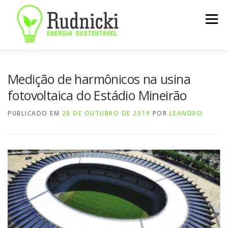
Pular
para
Menu
o
conteúdo
SOBRE
SERVIÇOS
NOTÍCIAS
CONTATO
Medição de harmônicos na usina
fotovoltaica do Estádio Mineirão
PUBLICADO EM
28 DE OUTUBRO DE 2019
POR
LEANDRO