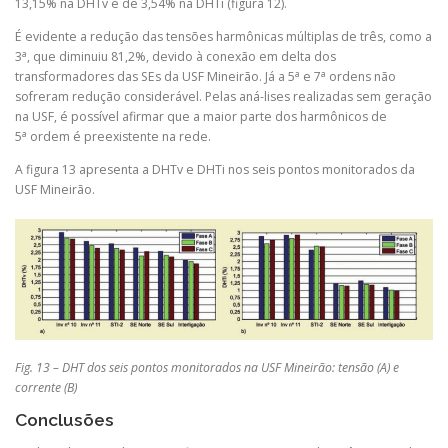
13,15% na DHTv e de 3,54% na DHTi (figura 12).
É evidente a redução das tensões harmônicas múltiplas de três, como a
a
3
, que diminuiu 81,2%, devido à conexão em delta dos
a
a
transformadores das SEs da USF Mineirão. Já a 5
e 7
ordens não
sofreram redução considerável. Pelas aná-lises realizadas sem geração
na USF, é possível afirmar que a maior parte dos harmônicos de
a
5
ordem é preexistente na rede.
A figura 13 apresenta a DHTv e DHTi nos seis pontos monitorados da
USF Mineirão.
Fig. 13 – DHT dos seis pontos monitorados na USF Mineirão: tensão (A) e
corrente (B)
Conclusões