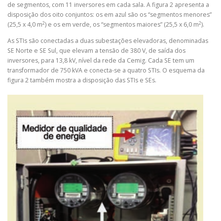
de segmentos, com 11 inversores em cada sala. A figura 2 apresenta a
disposição dos oito conjuntos: os em azul são os “segmentos menores”
2
2
(25,5 x 4,0 m
) e os em verde, os “segmentos maiores” (25,5 x 6,0 m
).
As STIs são conectadas a duas subestações elevadoras, denominadas
SE Norte e SE Sul, que elevam a tensão de 380 V, de saída dos
inversores, para 13,8 kV, nível da rede da Cemig. Cada SE tem um
transformador de 750 kVA e conecta-se a quatro STIs. O esquema da
figura 2 também mostra a disposição das STIs e SEs.