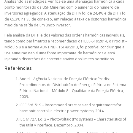
Analisando as medições, verifica-se uma atenuação harmônica a cada
ponto monitorado da USF Mineirão com o aumento do número de
inversores agregados. A atenuação da DHTv foi de 24,4% e da DHTi foi
de 65,3% na SE de conexão, em relação à taxa de distorção harmônica
medida na saída de um único inversor.
Pela análise da DHTi e dos valores das ordens harmônicas individuais,
tendo como parâmetros a recomendação da IEEE-519:2014, o Prodist –
Módulo 8 e a norma ABNT NBR 16149:2013, foi possível concluir que a
USF Mineirão não é uma fonte importante de harmônicos e está
injetando distorções de corrente abaixo dos limites permitidos.
Referências
Aneel – Agência Nacional de Energia Elétrica: Prodist –
Procedimentos de Distribuição de Energia Elétrica no Sistema
Elétrico Nacional – Módulo 8 – Qualidade da Energia Elétrica,
2009.
IEEE Std. 519 – Recommend practices and requirements for
harmonic control in electric power systems, 2014.
IEC 61727, Ed. 2 – Photovoltaic (PV) systems – Characteristics of
the utilit y interface. Dezembro, 2004.