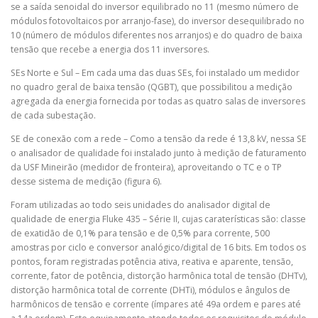
se a saída senoidal do inversor equilibrado no 11 (mesmo número de
módulos fotovoltaicos por arranjo-fase), do inversor desequilibrado no
10 (número de módulos diferentes nos arranjos) e do quadro de baixa
tensão que recebe a energia dos 11 inversores.
SEs Norte e Sul – Em cada uma das duas SEs, foi instalado um medidor
no quadro geral de baixa tensão (QGBT), que possibilitou a medição
agregada da energia fornecida por todas as quatro salas de inversores
de cada subestação.
SE de conexão com a rede – Como a tensão da rede é 13,8 kV, nessa SE
o analisador de qualidade foi instalado junto à medição de faturamento
da USF Mineirão (medidor de fronteira), aproveitando o TC e o TP
desse sistema de medição (figura 6).
Foram utilizadas ao todo seis unidades do analisador digital de
qualidade de energia Fluke 435 – Série II, cujas caraterísticas são: classe
de exatidão de 0,1% para tensão e de 0,5% para corrente, 500
amostras por ciclo e conversor analógico/digital de 16 bits. Em todos os
pontos, foram registradas potência ativa, reativa e aparente, tensão,
corrente, fator de potência, distorção harmônica total de tensão (DHTv),
distorção harmônica total de corrente (DHTi), módulos e ângulos de
harmônicos de tensão e corrente (ímpares até 49a ordem e pares até