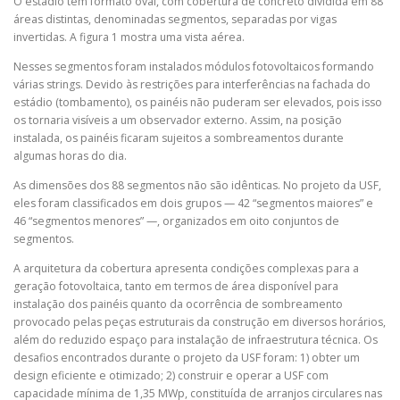
O estádio tem formato oval, com cobertura de concreto dividida em 88
áreas distintas, denominadas segmentos, separadas por vigas
invertidas. A figura 1 mostra uma vista aérea.
Nesses segmentos foram instalados módulos fotovoltaicos formando
várias strings. Devido às restrições para interferências na fachada do
estádio (tombamento), os painéis não puderam ser elevados, pois isso
os tornaria visíveis a um observador externo. Assim, na posição
instalada, os painéis ficaram sujeitos a sombreamentos durante
algumas horas do dia.
As dimensões dos 88 segmentos não são idênticas. No projeto da USF,
eles foram classificados em dois grupos — 42 “segmentos maiores” e
46 “segmentos menores” —, organizados em oito conjuntos de
segmentos.
A arquitetura da cobertura apresenta condições complexas para a
geração fotovoltaica, tanto em termos de área disponível para
instalação dos painéis quanto da ocorrência de sombreamento
provocado pelas peças estruturais da construção em diversos horários,
além do reduzido espaço para instalação de infraestrutura técnica. Os
desafios encontrados durante o projeto da USF foram: 1) obter um
design eficiente e otimizado; 2) construir e operar a USF com
capacidade mínima de 1,35 MWp, constituída de arranjos circulares nas