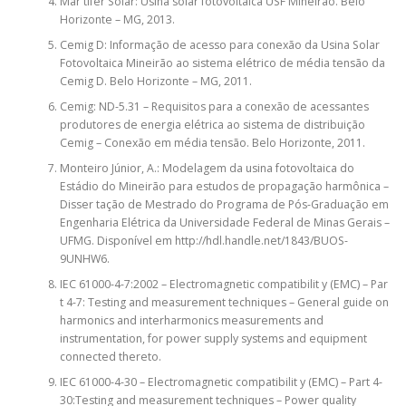
Mar tifer Solar: Usina solar fotovoltaica USF Mineirão. Belo
Horizonte – MG, 2013.
Cemig D: Informação de acesso para conexão da Usina Solar
Fotovoltaica Mineirão ao sistema elétrico de média tensão da
Cemig D. Belo Horizonte – MG, 2011.
Cemig: ND-5.31 – Requisitos para a conexão de acessantes
produtores de energia elétrica ao sistema de distribuição
Cemig – Conexão em média tensão. Belo Horizonte, 2011.
Monteiro Júnior, A.: Modelagem da usina fotovoltaica do
Estádio do Mineirão para estudos de propagação harmônica –
Disser tação de Mestrado do Programa de Pós-Graduação em
Engenharia Elétrica da Universidade Federal de Minas Gerais –
UFMG. Disponível em http://hdl.handle.net/1843/BUOS-
9UNHW6.
IEC 61000-4-7:2002 – Electromagnetic compatibilit y (EMC) – Par
t 4-7: Testing and measurement techniques – General guide on
harmonics and interharmonics measurements and
instrumentation, for power supply systems and equipment
connected thereto.
IEC 61000-4-30 – Electromagnetic compatibilit y (EMC) – Part 4-
30:Testing and measurement techniques – Power quality