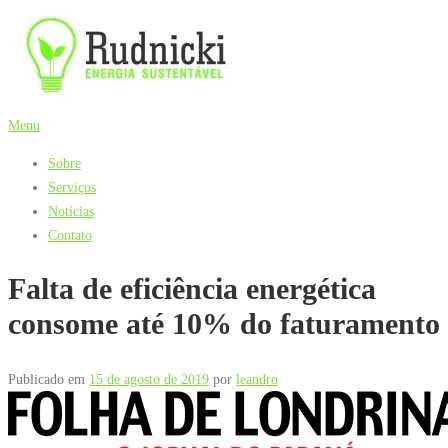
Pular
para
o
conteúdo
Menu
Sobre
Serviços
Notícias
Contato
Falta de eficiência energética
consome até 10% do faturamento
Publicado em
15 de agosto de 2019
por
leandro