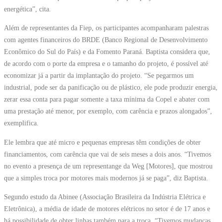
energética”, cita.
Além de representantes da Fiep, os participantes acompanharam palestras
com agentes financeiros do BRDE (Banco Regional de Desenvolvimento
Econômico do Sul do País) e da Fomento Paraná. Baptista considera que,
de acordo com o porte da empresa e o tamanho do projeto, é possível até
economizar já a partir da implantação do projeto. “Se pegarmos um
industrial, pode ser da panificação ou de plástico, ele pode produzir energia,
zerar essa conta para pagar somente a taxa mínima da Copel e abater com
uma prestação até menor, por exemplo, com carência e prazos alongados”,
exemplifica.
Ele lembra que até micro e pequenas empresas têm condições de obter
financiamentos, com carência que vai de seis meses a dois anos. “Tivemos
no evento a presença de um representange da Weg [Motores], que mostrou
que a simples troca por motores mais modernos já se paga”, diz Baptista.
Segundo estudo da Abinee (Associação Brasileira da Indústria Elétrica e
Eletrônica), a média de idade de motores elétricos no setor é de 17 anos e
há possibilidade de obter linhas também para a troca. “Tivemos mudanças