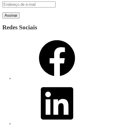
Endereço
de
Assinar
e-
mail
Redes Sociais
Facebook
LinkedIn