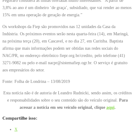
Pegoraro considera as linhas ofertadas muito interessantes. “A partir de
3,8% ao ano é um dinheiro ‘de graça’, subsidiado, que vai render ao menos
15% em uma operação de geração de energia.”
Os workshops da Fiep são promovidos nas 12 unidades da Casa da
Indústria. Os próximos eventos serão nesta quarta-feira (14), em Maringá,
na próxima terça (20), em Cascavel, e no dia 27, em Curitiba. Baptista
afirma que mais informações podem ser obtidas nas redes sociais do
NAC/PR, no endereço eletrônico fiepr.org.br/credito, pelo telefone (41)
3271-9082 ou pelo e-mail nacpr@sistemafiep.ogr.br. O serviço é gratuito
aos empresários do setor.
Fonte: Folha de Londrina – 13/08/2019
Esta notícia não é de autoria de Leandro Rudnicki, sendo assim, os créditos
e responsabilidades sobre o seu conteúdo são do veículo original.
Para
acessar a notícia em seu veículo original, clique
aqui
.
Compartilhe isso:
X