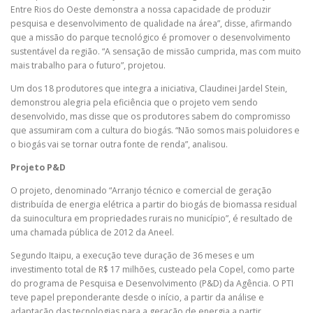
Entre Rios do Oeste demonstra a nossa capacidade de produzir
pesquisa e desenvolvimento de qualidade na área”, disse, afirmando
que a missão do parque tecnológico é promover o desenvolvimento
sustentável da região. “A sensação de missão cumprida, mas com muito
mais trabalho para o futuro”, projetou.
Um dos 18 produtores que integra a iniciativa, Claudinei Jardel Stein,
demonstrou alegria pela eficiência que o projeto vem sendo
desenvolvido, mas disse que os produtores sabem do compromisso
que assumiram com a cultura do biogás. “Não somos mais poluidores e
o biogás vai se tornar outra fonte de renda”, analisou.
Projeto P&D
O projeto, denominado “Arranjo técnico e comercial de geração
distribuída de energia elétrica a partir do biogás de biomassa residual
da suinocultura em propriedades rurais no município”, é resultado de
uma chamada pública de 2012 da Aneel.
Segundo Itaipu, a execução teve duração de 36 meses e um
investimento total de R$ 17 milhões, custeado pela Copel, como parte
do programa de Pesquisa e Desenvolvimento (P&D) da Agência. O PTI
teve papel preponderante desde o início, a partir da análise e
adaptação das tecnologias para a geração de energia a partir