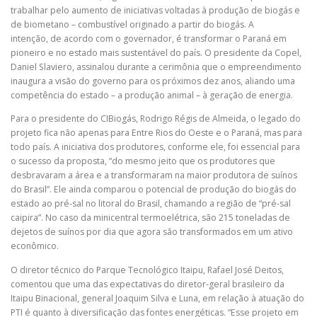
trabalhar pelo aumento de iniciativas voltadas à produção de biogás e
de biometano – combustível originado a partir do biogás. A
intenção, de acordo com o governador, é transformar o Paraná em
pioneiro e no estado mais sustentável do país. O presidente da Copel,
Daniel Slaviero, assinalou durante a cerimônia que o empreendimento
inaugura a visão do governo para os próximos dez anos, aliando uma
competência do estado – a produção animal – à geração de energia.
Para o presidente do CIBiogás, Rodrigo Régis de Almeida, o legado do
projeto fica não apenas para Entre Rios do Oeste e o Paraná, mas para
todo país. A iniciativa dos produtores, conforme ele, foi essencial para
o sucesso da proposta, “do mesmo jeito que os produtores que
desbravaram a área e a transformaram na maior produtora de suínos
do Brasil”. Ele ainda comparou o potencial de produção do biogás do
estado ao pré-sal no litoral do Brasil, chamando a região de “pré-sal
caipira”. No caso da minicentral termoelétrica, são 215 toneladas de
dejetos de suínos por dia que agora são transformados em um ativo
econômico.
O diretor técnico do Parque Tecnológico Itaipu, Rafael José Deitos,
comentou que uma das expectativas do diretor-geral brasileiro da
Itaipu Binacional, general Joaquim Silva e Luna, em relação à atuação do
PTI é quanto à diversificação das fontes energéticas. “Esse projeto em