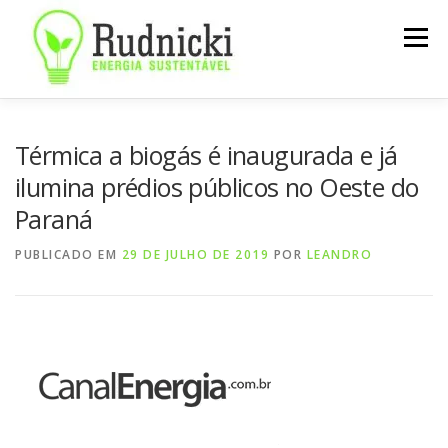
Pular
para
Menu
o
conteúdo
SOBRE
SERVIÇOS
NOTÍCIAS
CONTATO
Térmica a biogás é inaugurada e já
ilumina prédios públicos no Oeste do
Paraná
PUBLICADO EM
29 DE JULHO DE 2019
POR
LEANDRO