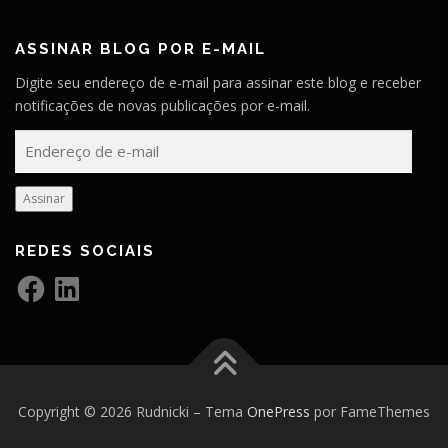
ASSINAR BLOG POR E-MAIL
Digite seu endereço de e-mail para assinar este blog e receber
notificações de novas publicações por e-mail.
E
n
d
Assinar
e
r
REDES SOCIAIS
e
ç
F
L
a
i
o
c
n
e
k
d
b
e
e
o
d
o
I
e
k
n
-
Copyright © 2026 Rudnicki
–
Tema
OnePress
por FameThemes
m
a