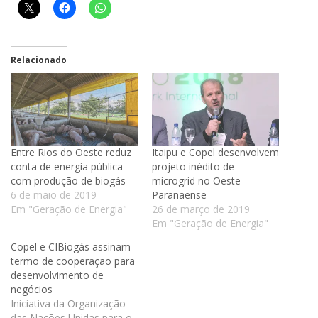
Relacionado
Entre Rios do Oeste reduz
Itaipu e Copel desenvolvem
conta de energia pública
projeto inédito de
com produção de biogás
microgrid no Oeste
6 de maio de 2019
Paranaense
Em "Geração de Energia"
26 de março de 2019
Em "Geração de Energia"
Copel e CIBiogás assinam
termo de cooperação para
desenvolvimento de
negócios
Iniciativa da Organização
das Nações Unidas para o