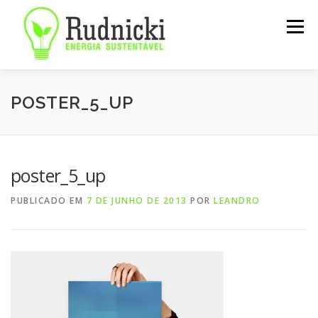
Pular
para
Menu
o
conteúdo
SOBRE
SERVIÇOS
NOTÍCIAS
CONTATO
POSTER_5_UP
poster_5_up
PUBLICADO EM
7 DE JUNHO DE 2013
POR
LEANDRO